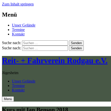
Zum Inhalt springen
Menü
Unser Gelände
Termine
Kontakt
Suche nach:
Senden
Suche nach:
Senden
Reit- + Fahrverein Rodgau e.V.
Jügesheim
Unser Gelände
Termine
Kontakt
Menü
Kurs mit Ian Benson 2018