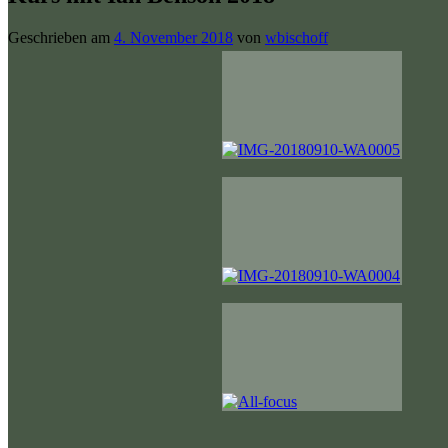
Geschrieben am
4. November 2018
von
wbischoff