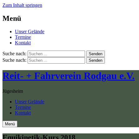
Zum Inhalt springen
Menü
Unser Gelände
Termine
Kontakt
Suche nach:
Senden
Suche nach:
Senden
Reit- + Fahrverein Rodgau e.V.
Jügesheim
Unser Gelände
Termine
Kontakt
Menü
Equikinetik-Kurs 2018