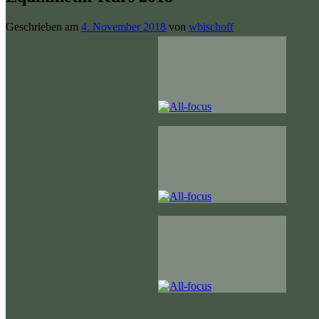
Geschrieben am
4. November 2018
von
wbischoff