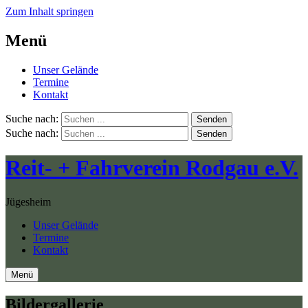
Zum Inhalt springen
Menü
Unser Gelände
Termine
Kontakt
Suche nach:
Senden
Suche nach:
Senden
Reit- + Fahrverein Rodgau e.V.
Jügesheim
Unser Gelände
Termine
Kontakt
Menü
Bildergallerie